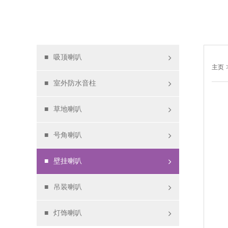
■
吸顶喇叭
主页
■
室外防水音柱
■
草地喇叭
■
号角喇叭
■
壁挂喇叭
■
吊装喇叭
■
灯饰喇叭