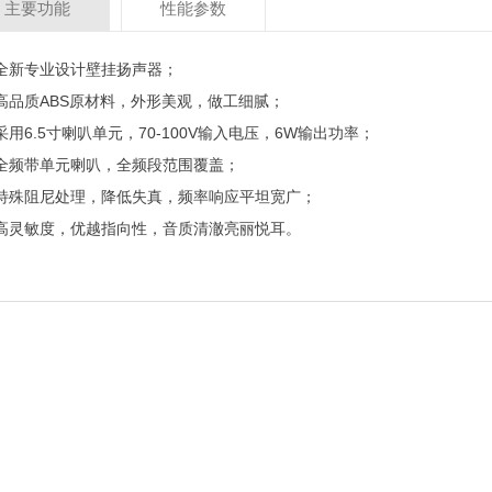
主要功能
性能参数
全新专业设计壁挂扬声器；
高品质ABS原材料，外形美观，做工细腻；
采用6.5寸喇叭单元，70-100V输入电压，6W输出功率；
全频带单元喇叭，全频段范围覆盖；
特殊阻尼处理，降低失真，频率响应平坦宽广；
高灵敏度，优越指向性，音质清澈亮丽悦耳。