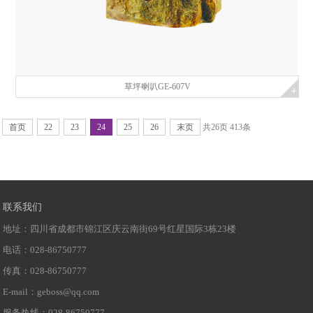
草坪喇叭GE-607V
首页
22
23
24
25
26
末页
共
26
页
413
条
联系我们
地址：四川省成都市锦江区庆云南街69号红星国际3栋23楼
电话：028-86750777
传真：028-86750777
E-mail：geboss@qq.com
服务热线：028-86750777