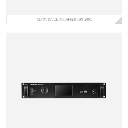
CD/DVD/VCD/MP3播放器FBX-200C