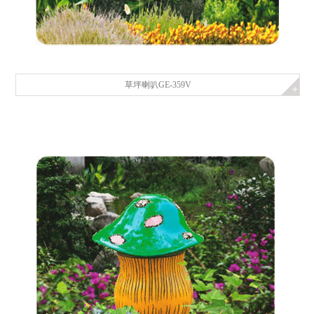
草坪喇叭GE-359V