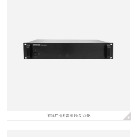
有线广播避雷器 FBX-224R