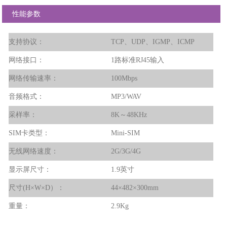
性能参数
支持协议：
TCP、UDP、IGMP、ICMP
网络接口：
1路标准RJ45输入
网络传输速率：
100Mbps
音频格式：
MP3/WAV
采样率
：
8K～48KHz
SIM卡类型：
Mini-SIM
无线网络速度：
2G/3G/4G
显示屏尺寸：
1.9英寸
尺寸(H×W×D）：
44×482×300mm
重量：
2.9Kg